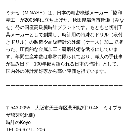
ミナセ（MINASE）は、日本の精密機械メーカー「協和
精工」が2005年に立ち上げた、秋田県湯沢市皆瀬（みな
せ）発の国産高級腕時計ブランドです。もともと切削工
具メーカーとして創業し、時計用の特殊なドリル（段付
きドリル）の製造や高級時計の外装（ケース）加工で培
った、圧倒的な金属加工・研磨技術を武器にしていま
す。年間生産本数は非常に限られており、職人の手仕事
が生み出す「100年後も語られる日本の時計」として、
国内外の時計愛好家から高い評価を得ています。
ーーーーーーーーーーーーーーーーーーーーーーーーー
ーーーーーーーーーーーーー
〒543-0055 大阪市天王寺区悲田院町10-48 ミオプラ
ザ館3階(北側)
時計のKoyo
TEL:06-6771-1206