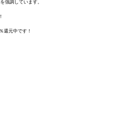
能を強調しています。
！
0％還元中です！