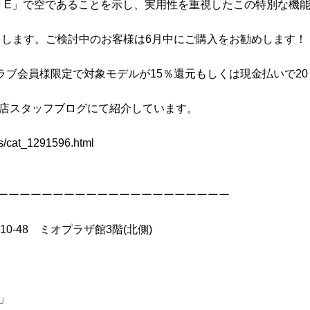
「E」で空であることを示し、実用性を重視したこの特別な機
がりします。ご検討中のお客様は6月中にご購入をお勧めします！
ラブ会員様限定で対象モデルが15％還元もしくは現金払いで2
寺店スタッフブログにて紹介しています。
ves/cat_1291596.html
ーーーーーーーーーーーーーーーーーーーーー
10-48 ミオプラザ館3階(北側)
ス」