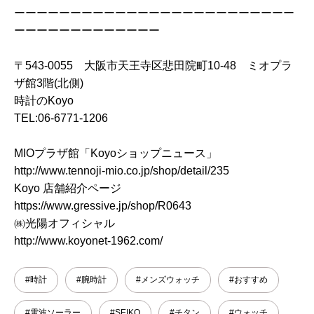
ーーーーーーーーーーーーーーーーーーーーーーーーー
ーーーーーーーーーーーーー
〒543-0055 大阪市天王寺区悲田院町10-48 ミオプラ
ザ館3階(北側)
時計のKoyo
TEL:06-6771-1206
MIOプラザ館「Koyoショップニュース」
http://www.tennoji-mio.co.jp/shop/detail/235
Koyo 店舗紹介ページ
https://www.gressive.jp/shop/R0643
㈱光陽オフィシャル
http://www.koyonet-1962.com/
#時計
#腕時計
#メンズウォッチ
#おすすめ
#電波ソーラー
#SEIKO
#チタン
#ウォッチ