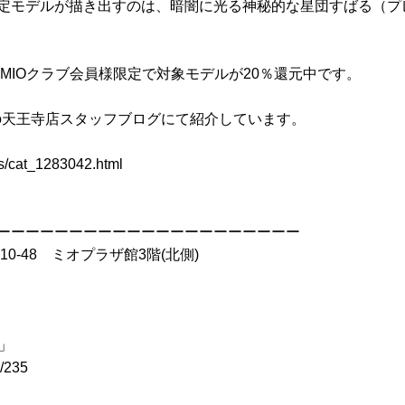
定モデルが描き出すのは、暗闇に光る神秘的な星団すばる（プ
MIOクラブ会員様限定で対象モデルが20％還元中です。
yo天王寺店スタッフブログにて紹介しています。
ves/cat_1283042.html
ーーーーーーーーーーーーーーーーーーーーー
10-48 ミオプラザ館3階(北側)
ス」
l/235