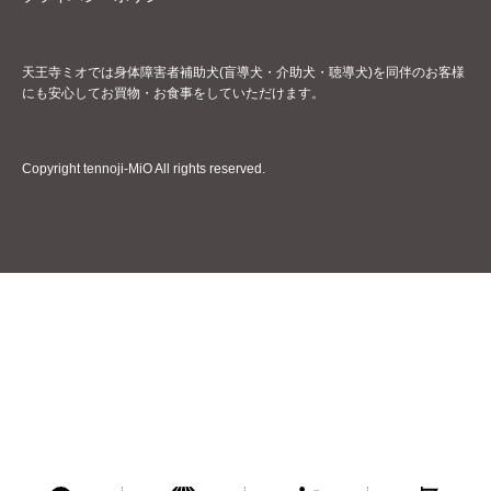
天王寺ミオでは身体障害者補助犬(盲導犬・介助犬・聴導犬)を同伴のお客様
にも安心してお買物・お食事をしていただけます。
Copyright tennoji-MiO All rights reserved.