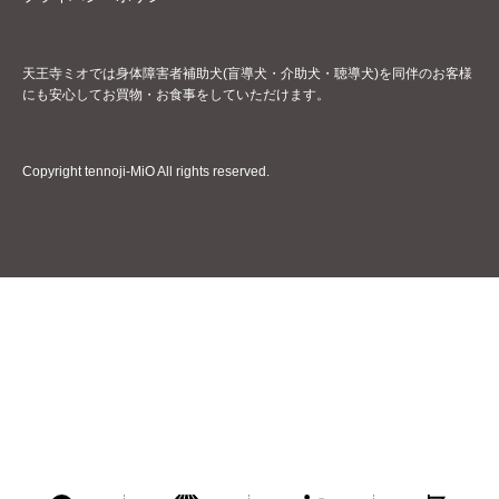
天王寺ミオでは身体障害者補助犬(盲導犬・介助犬・聴導犬)を同伴のお客様
にも安心してお買物・お食事をしていただけます。
Copyright tennoji-MiO All rights reserved.