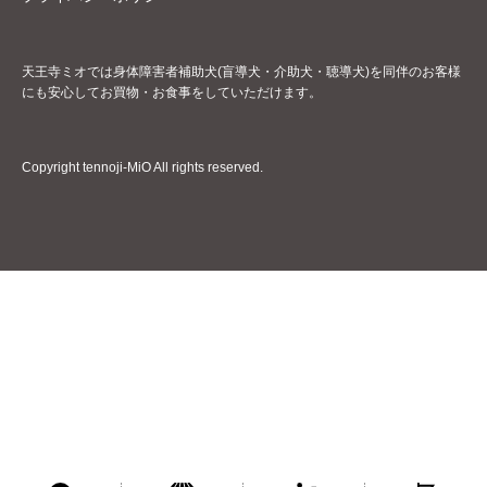
天王寺ミオでは身体障害者補助犬(盲導犬・介助犬・聴導犬)を同伴のお客様
にも安心してお買物・お食事をしていただけます。
Copyright tennoji-MiO All rights reserved.