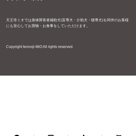
天王寺ミオでは身体障害者補助犬(盲導犬・介助犬・聴導犬)を同伴のお客様
にも安心してお買物・お食事をしていただけます。
Copyright tennoji-MiO All rights reserved.