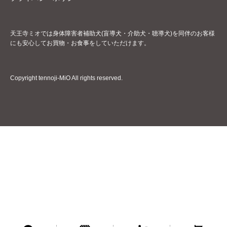
天王寺ミオでは身体障害者補助犬(盲導犬・介助犬・聴導犬)を同伴のお客様
にも安心してお買物・お食事をしていただけます。
Copyright tennoji-MiO All rights reserved.