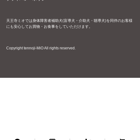
天王寺ミオでは身体障害者補助犬(盲導犬・介助犬・聴導犬)を同伴のお客様
にも安心してお買物・お食事をしていただけます。
Copyright tennoji-MiO All rights reserved.