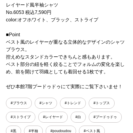
レイヤード風半袖シャツ
No.6053 税込7,590円
color:オフホワイト、ブラック、ストライプ
■Point
ベスト風のレイヤーが重なる立体的なデザインのシャツ
ブラウス。
控えめなスタンドカラーできちんと感もあります。
ベスト部分の紐を軽く絞ることでフォルムの変化を楽し
め、前を開けて羽織としても着回せる1枚です。
ぜひ本館7階プードゥドゥにて実際にご覧下さいませ！
#ブラウス
#シャツ
#トレンド
#トップス
#ストライプ
#レイヤード
#白
#プードゥドゥ
#黒
#半袖
#poudoudou
#ベスト風