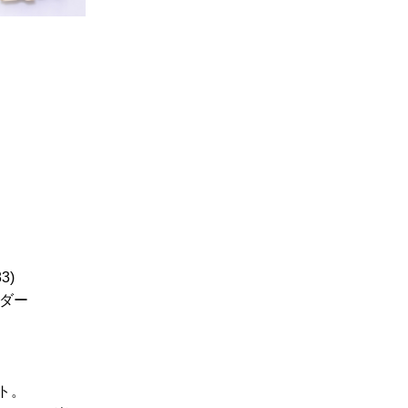
3)
ンダー
ト。