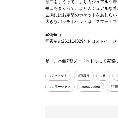
袖口をまくって、よりカジュアルな着
袖口をまくって、よりカジュアルな着
左胸にはお家型のポケットをあしらい
大きなパッチポケットは、スマートフ
■Styling
同素材の2611148294 ドロスト
是非、本館7階プードゥドゥにて実際
#ジャケット
#羽織り
#春
#カラーシャツ
#poudoudou
#羽