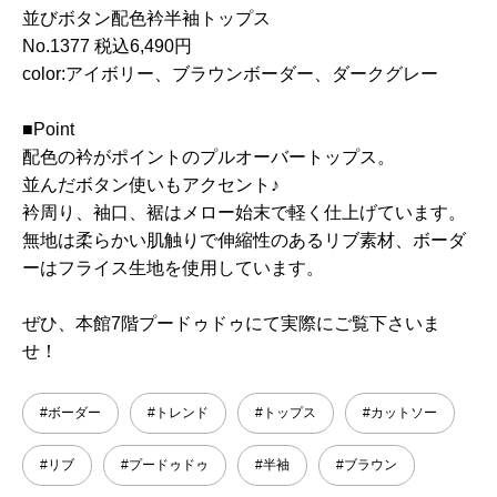
並びボタン配色衿半袖トップス
No.1377 税込6,490円
color:アイボリー、ブラウンボーダー、ダークグレー
■Point
配色の衿がポイントのプルオーバートップス。
並んだボタン使いもアクセント♪
衿周り、袖口、裾はメロー始末で軽く仕上げています。
無地は柔らかい肌触りで伸縮性のあるリブ素材、ボーダ
ーはフライス生地を使用しています。
ぜひ、本館7階プードゥドゥにて実際にご覧下さいま
せ！
#ボーダー
#トレンド
#トップス
#カットソー
#リブ
#プードゥドゥ
#半袖
#ブラウン