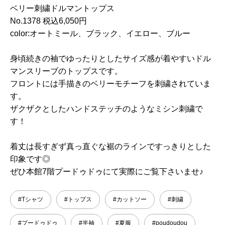
ベリー刺繍ドルマントップス
No.1378 税込6,050円
color:オートミール、ブラック、イエロー、ブルー
身頃続きの袖でゆったりとしたサイズ感が着やすいドル
マンスリーブのトップスです。
フロントには手描きのベリーモチーフを刺繍されていま
す。
ザクザクとしたハンドステッチのようなミシン刺繍で
す！
着丈は長すぎず真っ直ぐな裾のラインですっきりとした
印象です◎
ぜひ本館7階プードゥドゥにて実際にご覧下さいませ♪
#Tシャツ
#トップス
#カットソー
#刺繍
#プードゥドゥ
#半袖
#夏服
#poudoudou