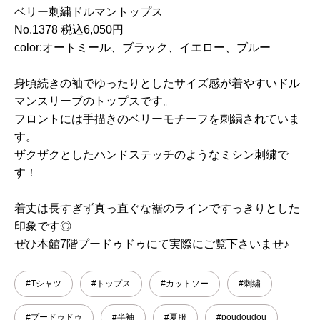
ベリー刺繍ドルマントップス
No.1378 税込6,050円
color:オートミール、ブラック、イエロー、ブルー
身頃続きの袖でゆったりとしたサイズ感が着やすいドル
マンスリーブのトップスです。
フロントには手描きのベリーモチーフを刺繍されていま
す。
ザクザクとしたハンドステッチのようなミシン刺繍で
す！
着丈は長すぎず真っ直ぐな裾のラインですっきりとした
印象です◎
ぜひ本館7階プードゥドゥにて実際にご覧下さいませ♪
#Tシャツ
#トップス
#カットソー
#刺繍
#プードゥドゥ
#半袖
#夏服
#poudoudou