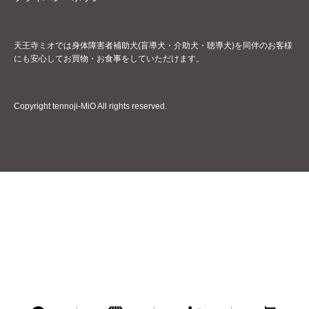
天王寺ミオでは身体障害者補助犬(盲導犬・介助犬・聴導犬)を同伴のお客様
にも安心してお買物・お食事をしていただけます。
Copyright tennoji-MiO All rights reserved.