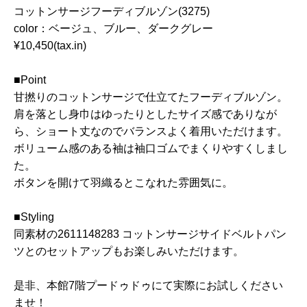
コットンサージフーディブルゾン(3275)
color：ベージュ、ブルー、ダークグレー
¥10,450(tax.in)
■Point
甘撚りのコットンサージで仕立てたフーディブルゾン。
肩を落とし身巾はゆったりとしたサイズ感でありなが
ら、ショート丈なのでバランスよく着用いただけます。
ボリューム感のある袖は袖口ゴムでまくりやすくしまし
た。
ボタンを開けて羽織るとこなれた雰囲気に。
■Styling
同素材の2611148283 コットンサージサイドベルトパン
ツとのセットアップもお楽しみいただけます。
是非、本館7階プードゥドゥにて実際にお試しください
ませ！