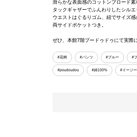
滑らかな表面感のコットンブロード素
タックギャザーでふんわりしたシルエ
ウエストはぐるりゴム、紐でサイズ感
両サイドポケットつき。
ぜひ、本館7階プードゥドゥにて実際
#花柄
#パンツ
#ブルー
#
#poudoudou
#綿100%
#イージー