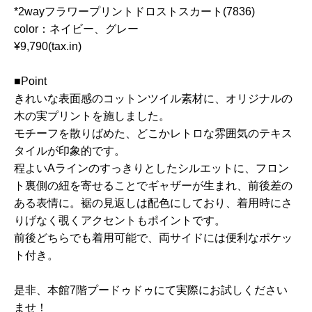
*2wayフラワープリントドロストスカート(7836)
color：ネイビー、グレー
¥9,790(tax.in)
■Point
きれいな表面感のコットンツイル素材に、オリジナルの
木の実プリントを施しました。
モチーフを散りばめた、どこかレトロな雰囲気のテキス
タイルが印象的です。
程よいAラインのすっきりとしたシルエットに、フロン
ト裏側の紐を寄せることでギャザーが生まれ、前後差の
ある表情に。裾の見返しは配色にしており、着用時にさ
りげなく覗くアクセントもポイントです。
前後どちらでも着用可能で、両サイドには便利なポケッ
ト付き。
是非、本館7階プードゥドゥにて実際にお試しください
ませ！