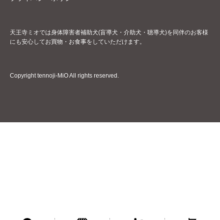
天王寺ミオでは身体障害者補助犬(盲導犬・介助犬・聴導犬)を同伴のお客様
にも安心してお買物・お食事をしていただけます。
Copyright tennoji-MiO All rights reserved.