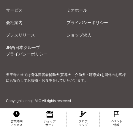
サービス
ミオホール
会社案内
プライバシーポリシー
プレスリリース
ショップ求人
JR西日本グループ
プライバシーポリシー
天王寺ミオでは身体障害者補助犬(盲導犬・介助犬・聴導犬)を同伴のお客様
にも安心してお買物・お食事をしていただけます。
Copyright tennoji-MiO All rights reserved.
営業時間
ショップ
フロア
イベント
アクセス
サーチ
マップ
情報