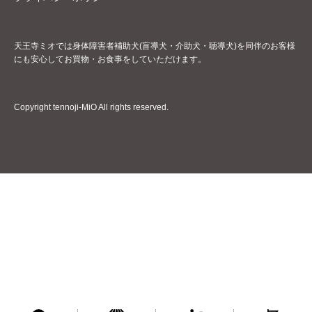
天王寺ミオでは身体障害者補助犬(盲導犬・介助犬・聴導犬)を同伴のお客様
にも安心してお買物・お食事をしていただけます。
Copyright tennoji-MiO All rights reserved.