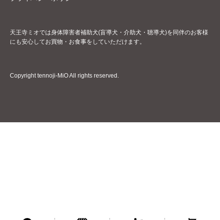
天王寺ミオでは身体障害者補助犬(盲導犬・介助犬・聴導犬)を同伴のお客様
にも安心してお買物・お食事をしていただけます。
Copyright tennoji-MiO All rights reserved.