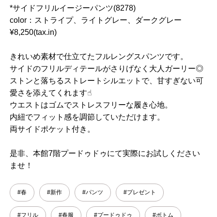
*サイドフリルイージーパンツ(8278)
color：ストライプ、ライトグレー、ダークグレー
¥8,250(tax.in)
きれいめ素材で仕立てたフルレングスパンツです。
サイドのフリルディテールがさりげなく大人ガーリー◎
ストンと落ちるストレートシルエットで、甘すぎない可
愛さを添えてくれます☝︎
ウエストはゴムでストレスフリーな履き心地。
内紐でフィット感を調節していただけます。
両サイドポケット付き。
是非、本館7階プードゥドゥにて実際にお試しください
ませ！
#春
#新作
#パンツ
#プレゼント
#フリル
#春服
#プードゥドゥ
#ボトム