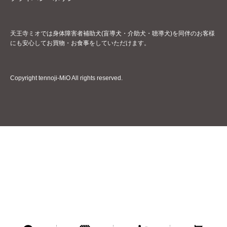
天王寺ミオでは身体障害者補助犬(盲導犬・介助犬・聴導犬)を同伴のお客様
にも安心してお買物・お食事をしていただけます。
Copyright tennoji-MiO All rights reserved.