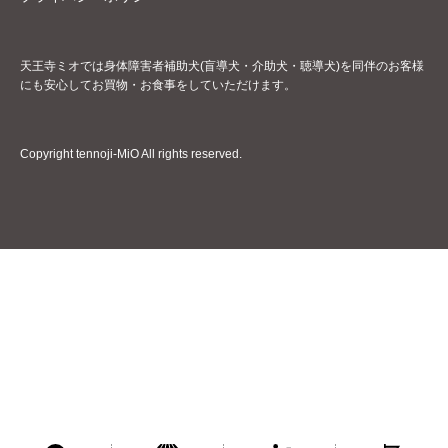
天王寺ミオでは身体障害者補助犬(盲導犬・介助犬・聴導犬)を同伴のお客様
にも安心してお買物・お食事をしていただけます。
Copyright tennoji-MiO All rights reserved.