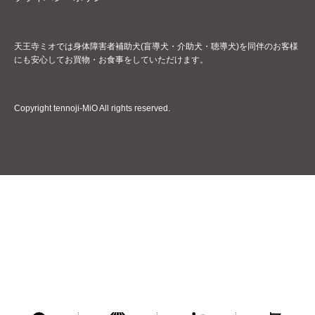
天王寺ミオでは身体障害者補助犬(盲導犬・介助犬・聴導犬)を同伴のお客様
にも安心してお買物・お食事をしていただけます。
Copyright tennoji-MiO All rights reserved.