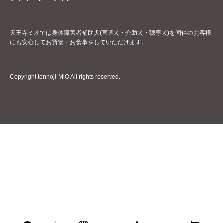
天王寺ミオでは身体障害者補助犬(盲導犬・介助犬・聴導犬)を同伴のお客様
にも安心してお買物・お食事をしていただけます。
Copyright tennoji-MiO All rights reserved.