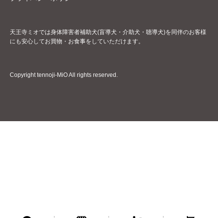
天王寺ミオでは身体障害者補助犬(盲導犬・介助犬・聴導犬)を同伴のお客様
にも安心してお買物・お食事をしていただけます。
Copyright tennoji-MiO All rights reserved.