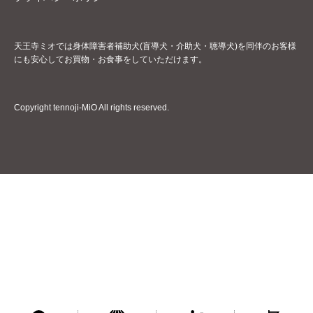
天王寺ミオでは身体障害者補助犬(盲導犬・介助犬・聴導犬)を同伴のお客様
にも安心してお買物・お食事をしていただけます。
Copyright tennoji-MiO All rights reserved.